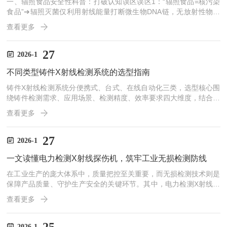
一、辐照食品安全性科普：打破认知误区误区1：“辐照食品=核污染
食品”➔辐照灭菌仅利用射线能量打断微生物DNA链，无放射性物质
接触。误区2：“辐照食品安全风险”➔国际专家上世纪80年代初认
查看更多
定，在10kGy剂量以内辐射任何食品，大量卫生安全实验证明，辐射
后的食品安全可供食用，不会引起营养和微生物方面的问题。二、行
业高标准规范，国内外双轨制监管体系‌：1.国际标准：国际食品辐照
27
2026-1
计划（IFIP）‌由FAO、IAEA等机构推动，针对食品辐照制定通用规
不同类型铸件X射线检测系统的选型指南
范，强调杀菌效果与食品安全性平衡。‌...
铸件X射线检测系统分便携式、台式、在线自动化三类，选型核心围
绕铸件检测需求、应用场景、检测精度、效率要求四大维度，结合企
业生产规模、场地条件及质量标准匹配机型，同时需兼顾设备操作
查看更多
性、防护性与后期运维，具体选型要点如下：一、便携式铸件X射线
检测系统选型适配现场抽检、大型铸件原位检测、户外工程检测场
景，如工程机械大型机架、桥梁/船舶铸件、重型设备铸件检测。核
27
2026-1
心关注设备便携性与穿透能力，优先选择轻量化射线源（重量≤50k
一文读懂电力检测X射线探伤机，筑牢工业无损检测防线
g）、可折叠铅防护屏，管电压根据铸件材质厚度选择，铝合金铸件
选...
在工业生产的庞大体系中，质量把控至关重要，而无损检测技术则是
保障产品质量、守护生产安全的关键环节。其中，电力检测X射线探
伤机以其独特的优势，成为了工业领域重要的“火眼金睛”，为筑牢工
查看更多
业无损检测防线立下了汗马功劳。电力检测X射线探伤机的工作原理
基于X射线的穿透性。当X射线束照射到被检测物体上时，由于物体
内部不同材质、不同密度的部分对X射线的吸收程度存在差异，透过
2026-1