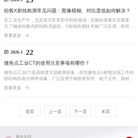
25
物体后的X射线强度就会呈现出不同的分布情况。这些携带物体内部
轮毂X射线检测常见问题：图像模糊、对比度低如何解决？
信息的X射线投射到成像探测器上，经过一系列复杂的转换和处理...
在工业生产中，尤其是汽车零部件制造领域，轮毂的质量至关重要。
为了确保轮毂内部结构无缺陷，X射线检测技术被广泛应用。然而，
在实际的轮毂X射线检测过程中，常常会遇到一些问题，其中图像模
查看更多
糊和对比度低是较为突出的两个问题，严重影响了检测结果的准确性
和可靠性。本文将深入探讨这两个问题的成因以及相应的解决方法。
一、图像模糊问题的剖析与应对策略(一)设备因素导致图像模糊1.焦
22
2026-1
点尺寸不合理-X射线管的焦点大小对成像清晰度有着直接影响。如果
微焦点工业CT的使用注意事项有哪些？
焦点过大，那么投射到轮毂上的X射线束就会产生较大的半影...
微焦点工业CT是高精度无损检测设备，依托微焦点X射线实现工件内
部结构的高分辨率成像，广泛应用于精密零部件、电子元件、新材料
等的内部缺陷检测与结构分析，使用需严格遵循辐射防护、设备操
查看更多
作、样品处理、环境管控原则，规范操作以保障检测精度、设备安全
及人员健康。严格做好辐射防护，遵守安全规范设备运行时产生X射
线辐射，操作人员必须持证上岗，全程穿戴铅衣、铅手套、铅眼镜等
防护装备，严禁在设备未完成屏蔽、联锁装置未启动时开启射线源。
首页
上一页
下一页
末页
开机前检查辐射屏蔽门、铅玻璃的密封性，确认无破损漏线；设备
周...
服务热线