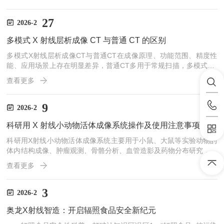
高效生产与应用提供核心支撑，其工作原理科学严谨，用途覆盖电池
研发、生产、检测全流程。工作原理核心是利用X射线的穿透性与物
质密度差异，结合计算机图像重建技术实现无损检测。设备通过X射
27
2026-2
线源发射准直射线，穿透动力电池后，射线强度会根据电池内部极
多模式 X 射线层析成像 CT 与普通 CT 的区别
片、隔膜、电解液等物质的密度、厚度发生不同程度衰减，探测器
接...
多模式X射线层析成像CT与普通CT在成像原理、功能范围、精度性
能、应用场景上存在明显差异，普通CT多用于常规扫描，多模式CT
则是可切换多种成像方式的高精度多功能无损检测系统。在成像模式
查看更多
与功能上，普通CT通常只有单一透射成像模式，只能获得样品的密
度分布图像，用于区分密度差异较大的组织或结构，功能固定、不可
扩展。而多模式X射线CT可自由切换多种工作模式，包括锥束CT、
9
2026-2
微焦点CT、双能/多能CT、相位衬度成像、荧光成像、衍射成像等，
科研用 X 射线小动物活体成像系统操作及使用注意事项
既能看结构形貌，又能分析成分、应力、孔隙、晶粒取向...
科研用X射线小动物活体成像系统主要用于小鼠、大鼠等实验动物的
体内结构成像、肿瘤观测、骨骼分析、血管造影及药物分布研究，兼
具透视与断层成像功能。因涉及电离辐射、动物麻醉与精密光学电子
查看更多
设备，操作必须严格规范，以保障实验安全、成像质量、动物福利及
设备稳定运行。操作前需完成环境与设备检查。实验场所应保持洁
净、恒温、低振动，远离电磁干扰；操作人员需经过辐射安全与仪器
3
2026-2
操作培训，持证上岗。开机顺序为：先接通总电源，启动计算机与探
奥龙X射线智造：开启辐照食品安全新纪元
测器模块，运行控制软件，完成系统自检，确认X射线源、探测器、
载...