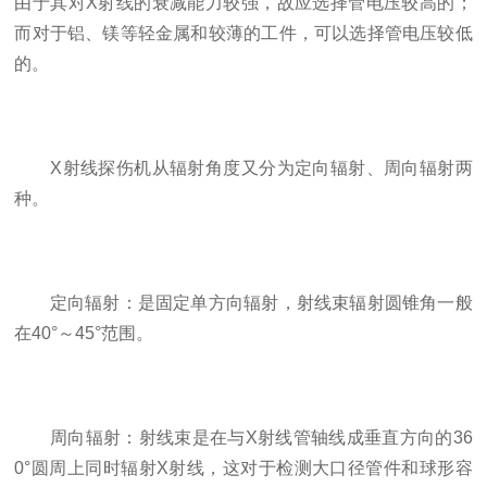
由于其对X射线的衰减能力较强，故应选择管电压较高的；
而对于铝、镁等轻金属和较薄的工件，可以选择管电压较低
的。
X射线探伤机从辐射角度又分为定向辐射、周向辐射两
种。
定向辐射：是固定单方向辐射，射线束辐射圆锥角一般
在40°～45°范围。
周向辐射：射线束是在与X射线管轴线成垂直方向的36
0°圆周上同时辐射X射线，这对于检测大口径管件和球形容