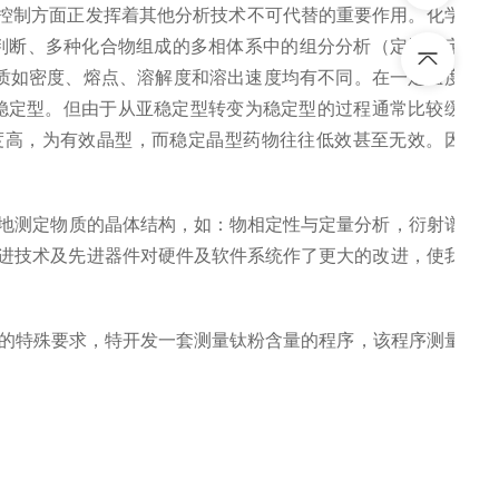
控制方面正发挥着其他分析技术不可代替的重要作用。化学
判断、多种化合物组成的多相体系中的组分分析（定性或定
质如密度、熔点、溶解度和溶出速度均有不同。在一定温度
为稳定型。但由于从亚稳定型转变为稳定型的过程通常比较缓
度高，为有效晶型，而稳定晶型药物往往低效甚至无效。因
地测定物质的晶体结构，如：物相定性与定量分析，衍射谱
进技术及先进器件对硬件及软件系统作了更大的改进，使我
的特殊要求，特开发一套测量钛粉含量的程序，该程序测量