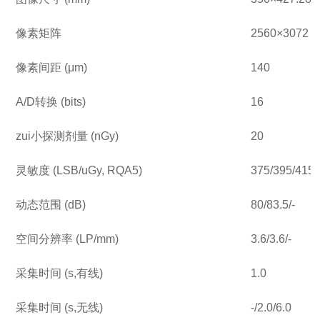
像素矩阵
2560×3072 (1
像素间距 (
μ
m)
140
A/D转换 (bits)
16
zui小探测剂量 (nGy)
20
灵敏度 (LSB/uGy, RQA5)
375/395/415
动态范围 (dB)
80/83.5/-
空间分辨率 (LP/mm)
3.6/3.6/-
采集时间 (s
,
有线)
1.0
采集时间 (s
,
无线)
-/2.0/6.0