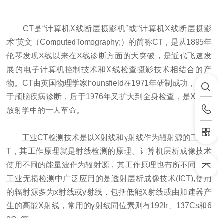
CT是“计算机X线断层摄影机”或“计算机X线断层摄影
术”英文（ComputedTomography;）的简称CT，是从1895年
伦琴发现X线以来在X线诊断方面的大突破，是近代飞速发
展的电子计算机控制技术和X线检查摄影技术相结合的产
物。CT由英国物理学家hounsfield在1971年研制成功，先用
于颅脑疾病诊断，后于1976年又扩大到全身检查，是X线在
放射学中的一大革命。
工业CT检测技术是以X射线和γ射线作为辐射源的工业C
T，其工作原理就是射线检测的原理。计算机层析成像技术
使用不同的能量波作为辐射源，其工作原理也有所不同。在
工业无损检测中广泛应用的是透射层析成像技术(ICT),使用
的辐射源多为x射线或y射线，包括低能X射线或由加速器产
生的高能X射线，常用的γ射线同位素则有192Ir、137Cs和6