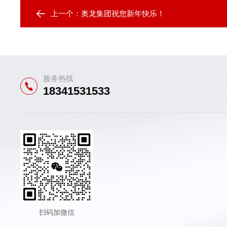
上一个：
奥龙集团祝您新年快乐！
服务热线
18341531533
扫码加微信