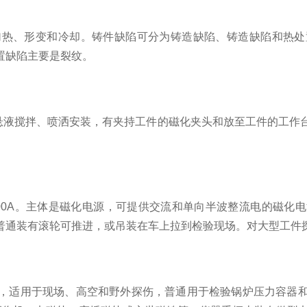
、形变和冷却。铸件缺陷可分为铸造缺陷、铸造缺陷和热处
置缺陷主要是裂纹。
液搅拌、喷洒安装，有夹持工件的磁化夹头和放至工件的工作台
00A。主体是磁化电源，可提供交流和单向半波整流电的磁化
普通装有滚轮可推进，或吊装在车上拉到检验现场。对大型工件
适用于现场、高空和野外探伤，普通用于检验锅炉压力容器和