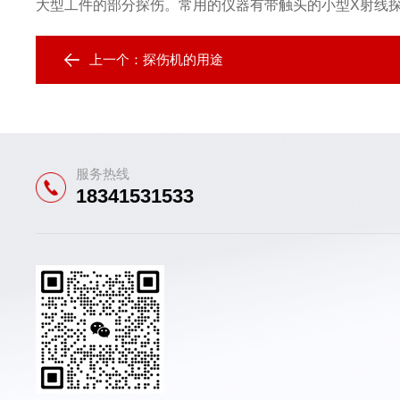
大型工件的部分探伤。常用的仪器有带触头的小型X射线
上一个：
探伤机的用途
服务热线
18341531533