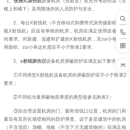
1、
便携式探伤机
设备机房（照射室）应充分考虑邻室（含
楼上和楼下）及周围场所的人员防护与安全。
2、每台X射线机（不含移动式和携带式床旁摄影机与车
载X射线机）应设有单独的机房，机房应满足使用设备的空
间要求。对新建、改建和扩建的X射线机房，其zui小有效使
用面积、zui小单边长度应不小于附表1要求。
3、
x射线探伤仪
设备机房屏蔽防护应满足如下要求：
①不同类型X射线机设备机房的屏蔽防护应不小于附表2
要求；
②不同铅当量屏蔽物质厚度的典型值参见附表3；
③应合理设置机房的门、窗和管线口位置，机房的门和
窗应有其所在墙壁相同的防护厚度。设于多层建筑中的机房
（不含顶层）顶棚、地板（不含下方无建筑物的）应满足相