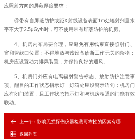
应照射方向的屏蔽厚度要求；
④带有自屏蔽防护或距X射线设备表面1m处辐射剂量水
平不大于2.5μGy/h时，可不使用带有屏蔽防护的机房。
4、机房内布局要合理，应避免有用线束直接照射门、
窗和管线口位置；不得堆放与该设备诊断工作无关的杂物；
机房应设置动力排风装置，并保持良好的通风。
5、机房门外应有电离辐射警告标志、放射防护注意事
项、醒目的工作状态指示灯，灯箱处应设警示语句；机房门
应有闭门装置，且工作状态指示灯和与机房相通的门能有效
联动。
影响无损探伤仪器检测可靠性的因素有哪些？
上一个：
返回列表