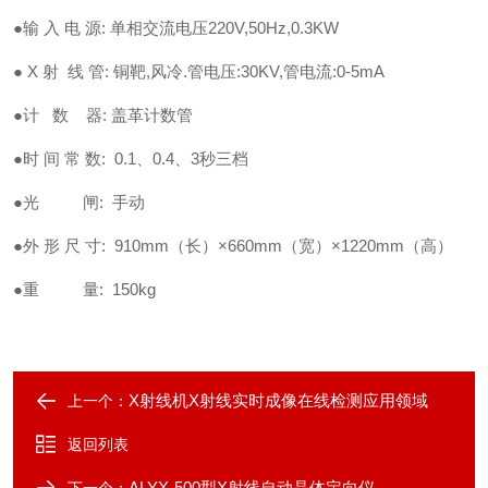
●输 入 电 源: 单相交流电压220V,50Hz,0.3KW
● X 射 线 管: 铜靶,风冷.管电压:30KV,管电流:0-5mA
●计 数 器: 盖革计数管
●时 间 常 数: 0.1、0.4、3秒三档
●光 闸: 手动
●外 形 尺 寸: 910mm（长）×660mm（宽）×1220mm（高）
●重 量: 150kg
X射线机X射线实时成像在线检测应用领域
上一个：
返回列表
ALYX-500型X射线自动晶体定向仪