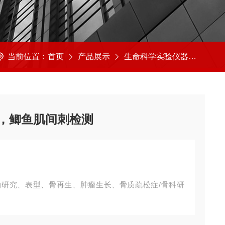
当前位置：
首页
产品展示
生命科学实验仪器
小动
，鲫鱼肌间刺检测
物研究、表型、骨再生、肿瘤生长、骨质疏松症/骨科研
像，牙体成像，小动物肢体对比成像研究