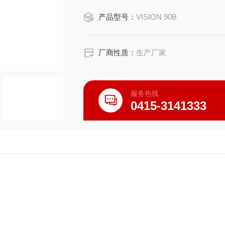
●为Micro-CT做预筛，缩短实验时间
产品型号：
VISION 90B
●种子成像：检查种子生存力、污染、
●海洋鱼类成像：鱼骨骼，鱼鳔等研究
厂商性质：
生产厂家
服务热线
0415-3141333