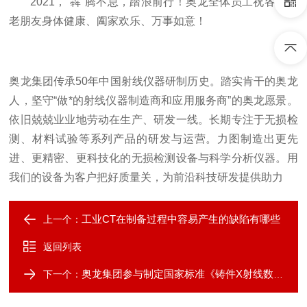
2021，“犇”腾不息，踏浪前行！奥龙全体员工祝各界新
老朋友身体健康、阖家欢乐、万事如意！
奥龙集团传承50年中国射线仪器研制历史。踏实肯干的奥龙
人，坚守“做*的射线仪器制造商和应用服务商”的奥龙愿景。
依旧兢兢业业地劳动在生产、研发一线。长期专注于无损检
测、材料试验等系列产品的研发与运营。力图制造出更先
进、更精密、更科技化的无损检测设备与科学分析仪器。用
我们的设备为客户把好质量关，为前沿科技研发提供助力
工业CT在制备过程中容易产生的缺陷有哪些
上一个：
返回列表
奥龙集团参与制定国家标准《铸件X射线数字成像检测》正式发布！
下一个：