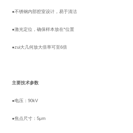
●
不锈钢内部腔室设计，易于清洁
●
激光定位，确保样本放在*位置
●
zui大几何放大倍率可至6倍
主要
技术参数
●
电压：90kV
●
焦点尺寸：5μm