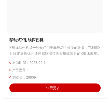
移动式X射线探伤机
X射线探伤机是一种专门用于非破坏性检测的设备，它利用X
射线穿透物体并通过感应器接收反射或透射的X射线来获取
物体内部结构的影像信息。这些影像可以用于检测和评估物
更新时间：2023-09-14
体中的缺陷、异物、裂纹或其他不可见的问题。
产品型号：
浏览量：28809
查看更多 +