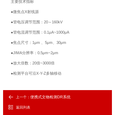
主要技术指标
●微焦点X射线源
●管电压调节范围：20～160kV
●管电流调节范围：0.1μA~1000μA
●焦点尺寸：1μm 、5μm、30μm
●JIMA分辨率：0.5μm~2μm
●放大倍数：20倍~3000倍
●检测平台可沿X-Y-Z多轴移动
便携式文物检测DR系统
上一个：
返回列表