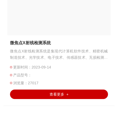
微焦点X射线检测系统
微焦点X射线检测系统是集现代计算机软件技术、精密机械
制造技术、光学技术、电子技术、传感器技术、无损检测技
术和图像处理技术等于一体的高科技产品。它是进行产品研
更新时间：2023-09-14
究、失效分析、高可靠筛选、质量评价、工艺改进等工作的
产品型号：
有效手段。该产品技术已获得国家发明。
浏览量：27017
查看更多 +