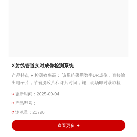
X射线管道实时成像检测系统
产品特点 ● 检测效率高： 该系统采用数字DR成像，直接输
出电子片，节省洗胶片和评片时间，施工现场即时获取检测
结果。 ● 辐射安全性高： 数字DR成像系统图像单次采集时
更新时间：2025-09-04
间＜10s，检测完毕后射线即时关闭，降低了对人员和环境
产品型号：
的辐射影响。 ● 更加环保： 该成像系统无需化学试剂、不产
生废水废渣，检测结果直接保存为电子图片，并可以进行数
浏览量：21790
字图像处理，更方便、直观地显示内部焊接缺陷。 ● 成本更
查看更多 +
低：