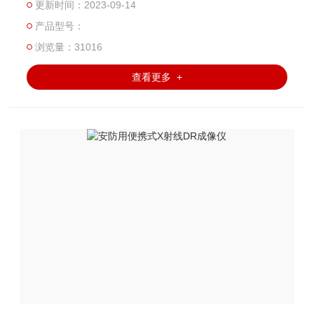
更新时间：2023-09-14
测、电力耐张线夹检测、排爆、缉私、缉毒、等任务，能有
产品型号：
效提高检测效率。
浏览量：31016
查看更多 +